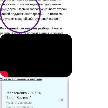
запросами, которые идеально дополняют
друг друга. Первый запрос усиливает второй,
второй поддерживает третий — в итоге мы
получаем мощнейший групповой эффект.
Финальный системный разбор:
В конце
работы я проведу полный анализ и покажу
«вскрытую» систему изнутри. Мы разберем, что
именно происходило в поле, что исцелялось,
что наполнялось и какой колоссальный ресурс
мы получили. Этот анализ — отдельная
ценность, которая переворачивает сознание и
клиентам, и зрителям.
Диана Щербанская
Узнать больше о авторе