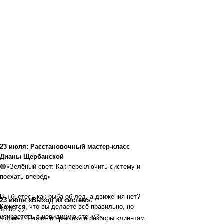
23 июля: Расстановочный мастер-класс
Дианы Щербанской
🟢«Зелёный свет: Как переключить систему и
поехать вперёд»
Вы бьетесь как рыба об лед, а движения нет?
23 июля «Выход из систем».
Кажется, что вы делаете всё правильно, но
18:00 🕕
упираетесь в невидимую стену?
Формат: Теория и практики и разборы клиентам.